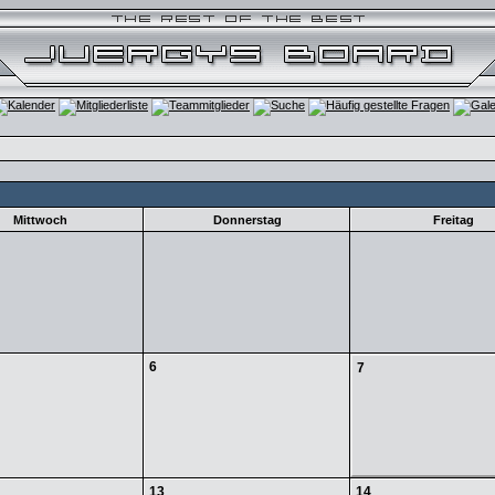
Mittwoch
Donnerstag
Freitag
6
7
13
14