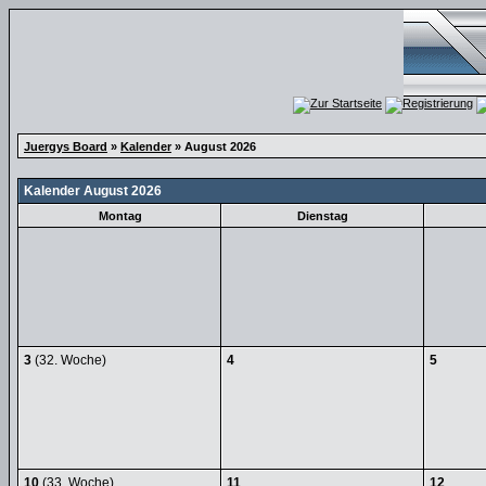
Juergys Board
»
Kalender
» August 2026
Kalender August 2026
Montag
Dienstag
3
(32. Woche)
4
5
10
(33. Woche)
11
12