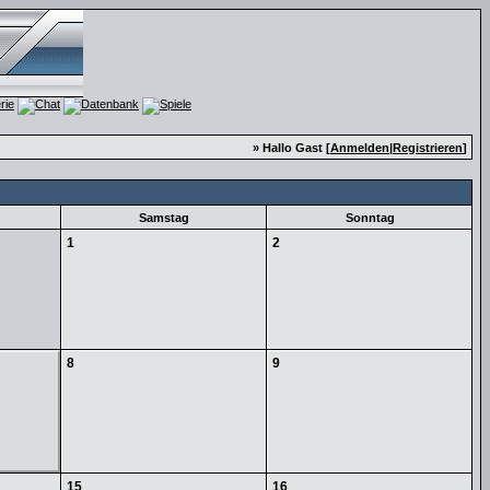
» Hallo Gast [
Anmelden
|
Registrieren
]
Samstag
Sonntag
1
2
8
9
15
16