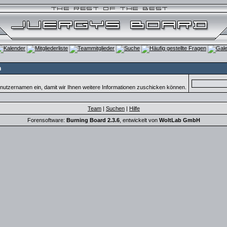
n
nutzernamen ein, damit wir Ihnen weitere Informationen zuschicken können.
Team
|
Suchen
|
Hilfe
Forensoftware:
Burning Board 2.3.6
, entwickelt von
WoltLab GmbH