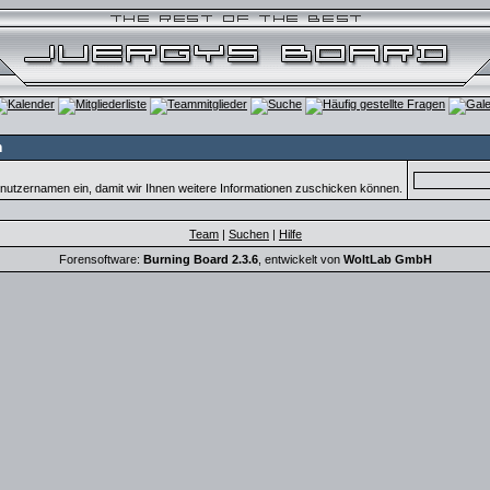
n
nutzernamen ein, damit wir Ihnen weitere Informationen zuschicken können.
Team
|
Suchen
|
Hilfe
Forensoftware:
Burning Board 2.3.6
, entwickelt von
WoltLab GmbH