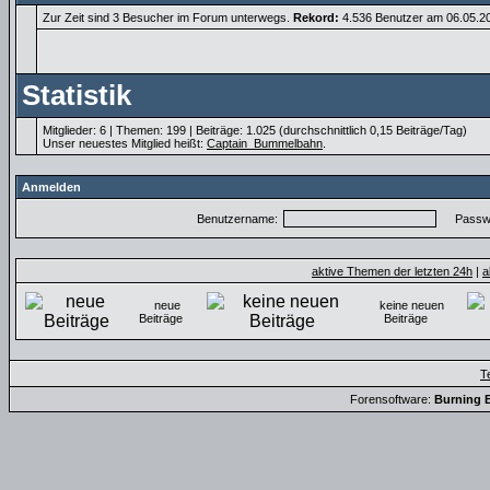
Zur Zeit sind 3 Besucher im Forum unterwegs.
Rekord:
4.536 Benutzer am 06.05.
Statistik
Mitglieder: 6 | Themen: 199 | Beiträge: 1.025 (durchschnittlich 0,15 Beiträge/Tag)
Unser neuestes Mitglied heißt:
Captain_Bummelbahn
.
Anmelden
Benutzername:
Passwo
aktive Themen der letzten 24h
|
a
neue
keine neuen
Beiträge
Beiträge
T
Forensoftware:
Burning B