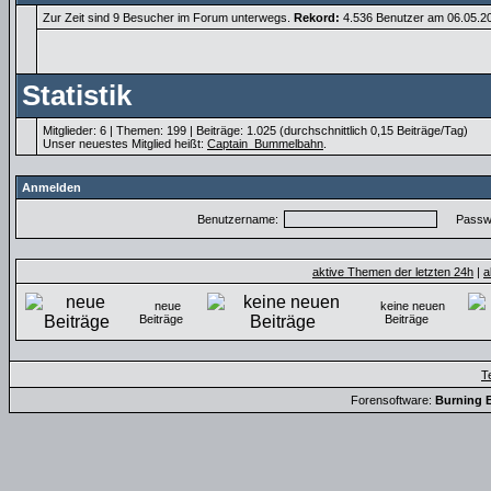
Zur Zeit sind 9 Besucher im Forum unterwegs.
Rekord:
4.536 Benutzer am 06.05.
Statistik
Mitglieder: 6 | Themen: 199 | Beiträge: 1.025 (durchschnittlich 0,15 Beiträge/Tag)
Unser neuestes Mitglied heißt:
Captain_Bummelbahn
.
Anmelden
Benutzername:
Passwo
aktive Themen der letzten 24h
|
a
neue
keine neuen
Beiträge
Beiträge
T
Forensoftware:
Burning B