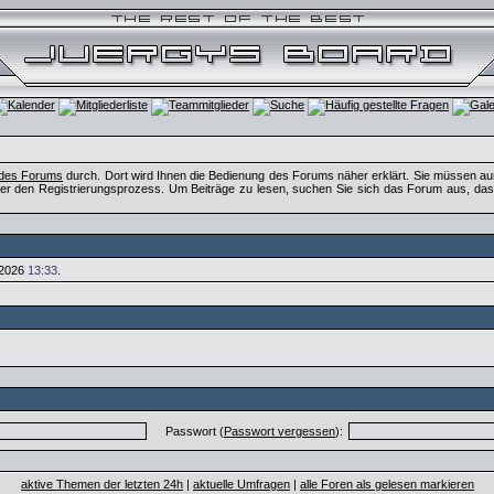
 des Forums
durch. Dort wird Ihnen die Bedienung des Forums näher erklärt. Sie müssen au
er den Registrierungsprozess. Um Beiträge zu lesen, suchen Sie sich das Forum aus, das Si
.2026
13:33
.
Passwort (
Passwort vergessen
):
aktive Themen der letzten 24h
|
aktuelle Umfragen
|
alle Foren als gelesen markieren