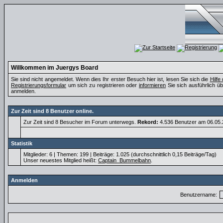
Willkommen im Juergys Board
Sie sind nicht angemeldet. Wenn dies Ihr erster Besuch hier ist, lesen Sie sich die
Hilfe
Registrierungsformular
um sich zu registrieren oder
informieren
Sie sich ausführlich üb
anmelden.
Zur Zeit sind 8 Benutzer online.
Zur Zeit sind 8 Besucher im Forum unterwegs.
Rekord:
4.536 Benutzer am 06.05
Statistik
Mitglieder: 6 | Themen: 199 | Beiträge: 1.025 (durchschnittlich 0,15 Beiträge/Tag)
Unser neuestes Mitglied heißt:
Captain_Bummelbahn
.
Anmelden
Benutzername: