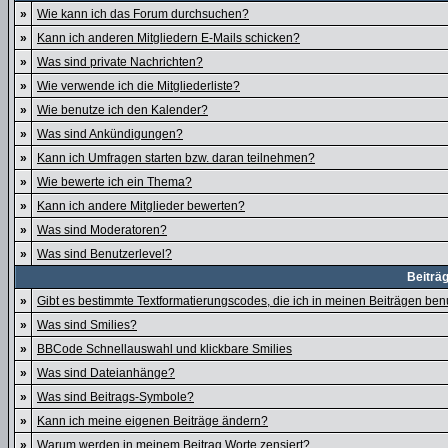
»
Wie kann ich das Forum durchsuchen?
»
Kann ich anderen Mitgliedern E-Mails schicken?
»
Was sind private Nachrichten?
»
Wie verwende ich die Mitgliederliste?
»
Wie benutze ich den Kalender?
»
Was sind Ankündigungen?
»
Kann ich Umfragen starten bzw. daran teilnehmen?
»
Wie bewerte ich ein Thema?
»
Kann ich andere Mitglieder bewerten?
»
Was sind Moderatoren?
»
Was sind Benutzerlevel?
Beiträ
»
Gibt es bestimmte Textformatierungscodes, die ich in meinen Beiträgen be
»
Was sind Smilies?
»
BBCode Schnellauswahl und klickbare Smilies
»
Was sind Dateianhänge?
»
Was sind Beitrags-Symbole?
»
Kann ich meine eigenen Beiträge ändern?
»
Warum werden in meinem Beitrag Worte zensiert?