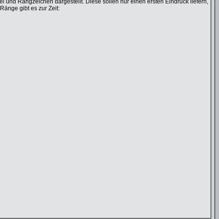
und Rangzeichen dargestellt. Diese sollen nur einen ersten Eindruck liefern,
Ränge gibt es zur Zeit: