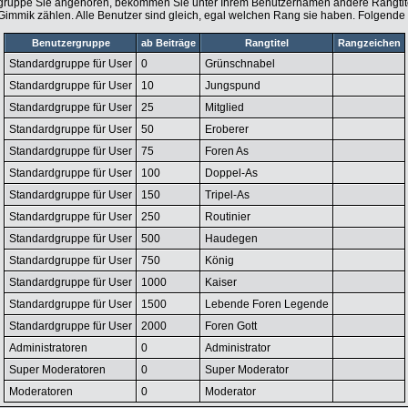
gruppe Sie angehören, bekommen Sie unter Ihrem Benutzernamen andere Rangtitel 
 Gimmik zählen. Alle Benutzer sind gleich, egal welchen Rang sie haben. Folgende 
Benutzergruppe
ab Beiträge
Rangtitel
Rangzeichen
Standardgruppe für User
0
Grünschnabel
Standardgruppe für User
10
Jungspund
Standardgruppe für User
25
Mitglied
Standardgruppe für User
50
Eroberer
Standardgruppe für User
75
Foren As
Standardgruppe für User
100
Doppel-As
Standardgruppe für User
150
Tripel-As
Standardgruppe für User
250
Routinier
Standardgruppe für User
500
Haudegen
Standardgruppe für User
750
König
Standardgruppe für User
1000
Kaiser
Standardgruppe für User
1500
Lebende Foren Legende
Standardgruppe für User
2000
Foren Gott
Administratoren
0
Administrator
Super Moderatoren
0
Super Moderator
Moderatoren
0
Moderator