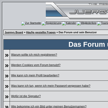
Juergys Board
»
Häufig gestellte Fragen
» Das Forum und sein Benutzer
Das Forum 
»
Warum sollte ich mich registrieren?
»
Werden Cookies vom Forum benutzt?
»
Wie kann ich mein Profil bearbeiten?
»
Was kann ich tun, wenn ich mein Passwort vergessen habe?
»
Wofür ist die Signatur?
»
Wie bekomme ich ein Bild unter meinen Benutzernamen?