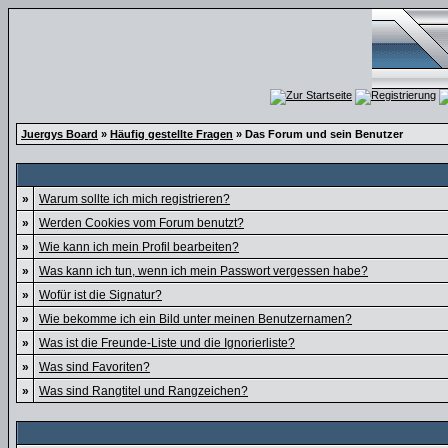
Juergys Board
»
Häufig gestellte Fragen
» Das Forum und sein Benutzer
»
Warum sollte ich mich registrieren?
»
Werden Cookies vom Forum benutzt?
»
Wie kann ich mein Profil bearbeiten?
»
Was kann ich tun, wenn ich mein Passwort vergessen habe?
»
Wofür ist die Signatur?
»
Wie bekomme ich ein Bild unter meinen Benutzernamen?
»
Was ist die Freunde-Liste und die Ignorierliste?
»
Was sind Favoriten?
»
Was sind Rangtitel und Rangzeichen?