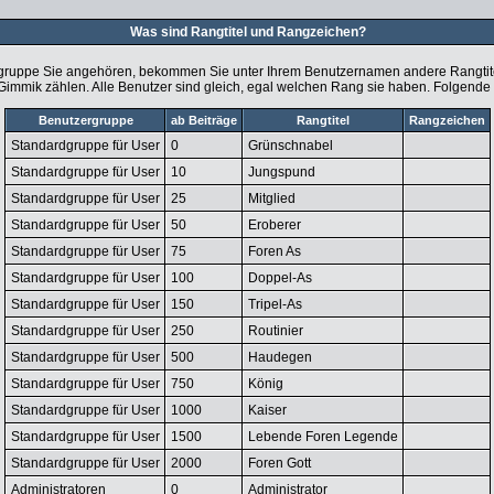
Was sind Rangtitel und Rangzeichen?
gruppe Sie angehören, bekommen Sie unter Ihrem Benutzernamen andere Rangtitel 
 Gimmik zählen. Alle Benutzer sind gleich, egal welchen Rang sie haben. Folgende 
Benutzergruppe
ab Beiträge
Rangtitel
Rangzeichen
Standardgruppe für User
0
Grünschnabel
Standardgruppe für User
10
Jungspund
Standardgruppe für User
25
Mitglied
Standardgruppe für User
50
Eroberer
Standardgruppe für User
75
Foren As
Standardgruppe für User
100
Doppel-As
Standardgruppe für User
150
Tripel-As
Standardgruppe für User
250
Routinier
Standardgruppe für User
500
Haudegen
Standardgruppe für User
750
König
Standardgruppe für User
1000
Kaiser
Standardgruppe für User
1500
Lebende Foren Legende
Standardgruppe für User
2000
Foren Gott
Administratoren
0
Administrator