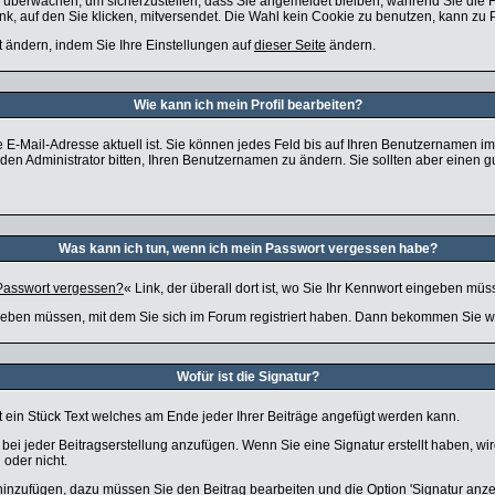
zu überwachen, um sicherzustellen, dass Sie angemeldet bleiben, während Sie die
nk, auf den Sie klicken, mitversendet. Die Wahl kein Cookie zu benutzen, kann zu
t ändern, indem Sie Ihre Einstellungen auf
dieser Seite
ändern.
Wie kann ich mein Profil bearbeiten?
 Ihre E-Mail-Adresse aktuell ist. Sie können jedes Feld bis auf Ihren Benutzernamen 
en Administrator bitten, Ihren Benutzernamen zu ändern. Sie sollten aber einen 
Was kann ich tun, wenn ich mein Passwort vergessen habe?
Passwort vergessen?
« Link, der überall dort ist, wo Sie Ihr Kennwort eingeben müs
eben müssen, mit dem Sie sich im Forum registriert haben. Dann bekommen Sie wei
Wofür ist die Signatur?
st ein Stück Text welches am Ende jeder Ihrer Beiträge angefügt werden kann.
r bei jeder Beitragserstellung anzufügen. Wenn Sie eine Signatur erstellt haben, 
 oder nicht.
 hinzufügen, dazu müssen Sie den Beitrag bearbeiten und die Option 'Signatur anz