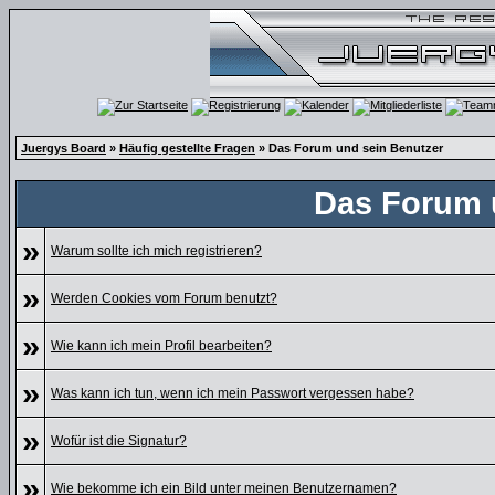
Juergys Board
»
Häufig gestellte Fragen
» Das Forum und sein Benutzer
Das Forum 
»
Warum sollte ich mich registrieren?
»
Werden Cookies vom Forum benutzt?
»
Wie kann ich mein Profil bearbeiten?
»
Was kann ich tun, wenn ich mein Passwort vergessen habe?
»
Wofür ist die Signatur?
»
Wie bekomme ich ein Bild unter meinen Benutzernamen?