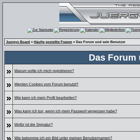
Juergys Board
»
Häufig gestellte Fragen
» Das Forum und sein Benutzer
Das Forum 
»
Warum sollte ich mich registrieren?
»
Werden Cookies vom Forum benutzt?
»
Wie kann ich mein Profil bearbeiten?
»
Was kann ich tun, wenn ich mein Passwort vergessen habe?
»
Wofür ist die Signatur?
»
Wie bekomme ich ein Bild unter meinen Benutzernamen?