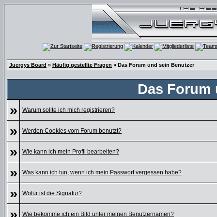
Juergys Board
»
Häufig gestellte Fragen
» Das Forum und sein Benutzer
Das Forum 
»
Warum sollte ich mich registrieren?
»
Werden Cookies vom Forum benutzt?
»
Wie kann ich mein Profil bearbeiten?
»
Was kann ich tun, wenn ich mein Passwort vergessen habe?
»
Wofür ist die Signatur?
»
Wie bekomme ich ein Bild unter meinen Benutzernamen?