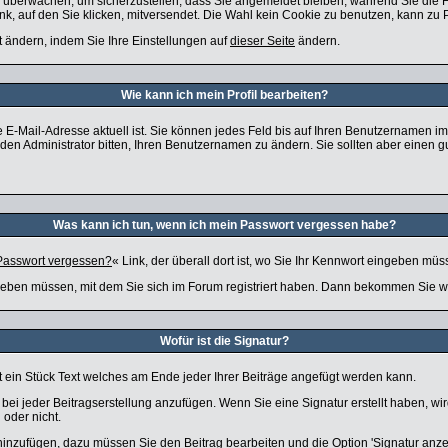
zu überwachen, um sicherzustellen, dass Sie angemeldet bleiben, während Sie die
nk, auf den Sie klicken, mitversendet. Die Wahl kein Cookie zu benutzen, kann zu
t ändern, indem Sie Ihre Einstellungen auf
dieser Seite
ändern.
Wie kann ich mein Profil bearbeiten?
 Ihre E-Mail-Adresse aktuell ist. Sie können jedes Feld bis auf Ihren Benutzernamen 
en Administrator bitten, Ihren Benutzernamen zu ändern. Sie sollten aber einen 
Was kann ich tun, wenn ich mein Passwort vergessen habe?
Passwort vergessen?
« Link, der überall dort ist, wo Sie Ihr Kennwort eingeben müs
eben müssen, mit dem Sie sich im Forum registriert haben. Dann bekommen Sie wei
Wofür ist die Signatur?
st ein Stück Text welches am Ende jeder Ihrer Beiträge angefügt werden kann.
r bei jeder Beitragserstellung anzufügen. Wenn Sie eine Signatur erstellt haben, 
 oder nicht.
 hinzufügen, dazu müssen Sie den Beitrag bearbeiten und die Option 'Signatur anz