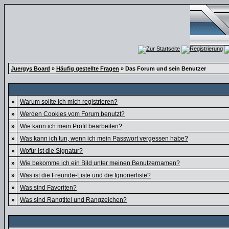
Juergys Board
»
Häufig gestellte Fragen
» Das Forum und sein Benutzer
»
Warum sollte ich mich registrieren?
»
Werden Cookies vom Forum benutzt?
»
Wie kann ich mein Profil bearbeiten?
»
Was kann ich tun, wenn ich mein Passwort vergessen habe?
»
Wofür ist die Signatur?
»
Wie bekomme ich ein Bild unter meinen Benutzernamen?
»
Was ist die Freunde-Liste und die Ignorierliste?
»
Was sind Favoriten?
»
Was sind Rangtitel und Rangzeichen?