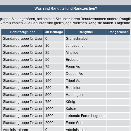
Was sind Rangtitel und Rangzeichen?
gruppe Sie angehören, bekommen Sie unter Ihrem Benutzernamen andere Rangtitel 
 Gimmik zählen. Alle Benutzer sind gleich, egal welchen Rang sie haben. Folgende 
Benutzergruppe
ab Beiträge
Rangtitel
Rangzeichen
Standardgruppe für User
0
Grünschnabel
Standardgruppe für User
10
Jungspund
Standardgruppe für User
25
Mitglied
Standardgruppe für User
50
Eroberer
Standardgruppe für User
75
Foren As
Standardgruppe für User
100
Doppel-As
Standardgruppe für User
150
Tripel-As
Standardgruppe für User
250
Routinier
Standardgruppe für User
500
Haudegen
Standardgruppe für User
750
König
Standardgruppe für User
1000
Kaiser
Standardgruppe für User
1500
Lebende Foren Legende
Standardgruppe für User
2000
Foren Gott
Administratoren
0
Administrator