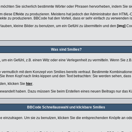
h möchten Sie sicherlich bestimmte Wörter oder Phrasen hervorheben, indem Sie sie 
iese Effekte zu produzieren. Meistens hat jedoch der Administrator den HTML-C
ffekte zu produzieren. BBCode hat den Vorteil, dass er sehr einfach zu verwenden 
 erlauben, kleine Bilder zu benutzen, um ein Gefühl zu übermitteln und den
[img]
Code
Was sind Smilies?
en, um ein Gefühl, z.B. einen Witz oder eine Verlegenheit zu vermitteln. Wenn Sie 
 vermutlich mit dem Konzept von Smilies bereits vertraut. Bestimmte Kombination
e Ihren Kopf nach links kippen und den Text betrachten: Sie werden sehen, dass
den, klicken Sie
hier
.
mgewandelt haben. Dazu müssen Sie beim Erstellen eines neuen Beitrags nur das Kä
BBCode Schnellauswahl und klickbare Smilies
äge einzutragen. Um sie zu benutzen, klicken Sie die entsprechenden Knöpfe an od