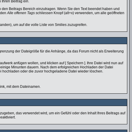
Ihren Beitrag ein.
n den Beitrags Bereich einzutragen. Wenn Sie den Text beendet haben und
n den
Alle offenen Tags schliessen
Knopf (alt+x) verwenden, um alle geöffneten
nden), um auf die volle Liste von Smilies zuzugreifen.
egrenzung der Dateigröße für die Anhänge, da das Forum nicht als Erweiterung
ufwerk anfügen wollen, und klicken auf [ Speichern ]. Ihre Datei wird nun auf
 einige Minunten dauern. Nach dem erfolgreichen Hochladen der Datei
ei hochladen oder die zuvor hochgeladene Datei wieder löschen.
Link, mit dem Dateinamen.
ugeben, das verwendet wird, um ein Gefühl oder den Inhalt Ihres Beitrags auf
aktiviert.