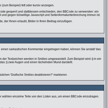
(zum Beispiel) fett oder kursiv anzeigen.
ode gesperrt und stattdessen entschieden, den BBCode zu verwenden: ein
ist und gegen böswillige Javascript und Seitenformatunterbrechung immun ist.
, der Ihnen erlaubt, Bilder in Ihren Beitrag einzufügen.
z.B. einen sarkastischen Kommentar eingetragen haben, können Sie anstatt 'das
en der Textzeichen werden in Smilies umgewandelt. Zum Beispiel wird
:)
in ein
 das
:)
zwei Augen und einen lächelnden Mund darstellt.
stchen 'Grafische Smilies deaktivieren?' markieren.
er wählen einzelne Teile von den Listen aus, um einen BBCode einzutragen.