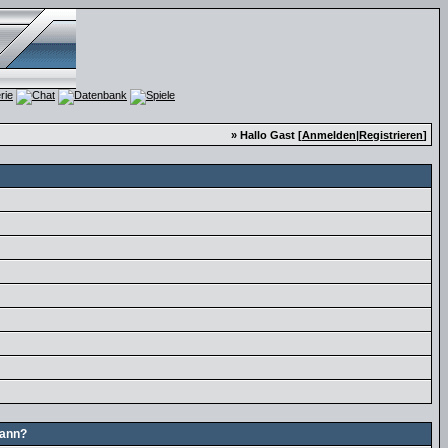
» Hallo Gast [
Anmelden
|
Registrieren
]
kann?