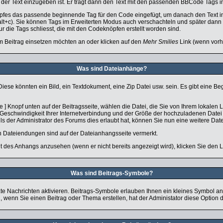
der Text einzugeben ist. Er trägt dann den Text mit den passenden BBCode Tags in 
pfes das passende beginnende Tag für den Code eingefügt, um danach den Text i
alt+c). Sie können Tags im Erweiterten Modus auch verschachteln und später dan
ur die Tags schliesst, die mit den Codeknöpfen erstellt worden sind.
em Beitrag einsetzen möchten an oder klicken auf den
Mehr Smilies
Link (wenn vorha
Was sind Dateianhänge?
iese könnten ein Bild, ein Textdokument, eine Zip Datei usw. sein. Es gibt eine B
 Knopf unten auf der Beitragsseite, wählen die Datei, die Sie von Ihrem lokalen La
eschwindigkeit Ihrer Internetverbindung und der Größe der hochzuladenen Datei
 der Administrator des Forums dies erlaubt hat, können Sie nun eine weitere Dat
n Dateiendungen sind auf der Dateianhangsseite vermerkt.
t des Anhangs anzusehen (wenn er nicht bereits angezeigt wird), klicken Sie den 
Was sind Beitrags-Symbole?
e Nachrichten aktivieren. Beitrags-Symbole erlauben Ihnen ein kleines Symbol anz
, wenn Sie einen Beitrag oder Thema erstellen, hat der Administator diese Option de