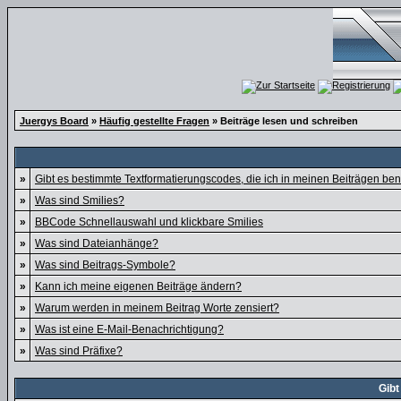
Juergys Board
»
Häufig gestellte Fragen
» Beiträge lesen und schreiben
»
Gibt es bestimmte Textformatierungscodes, die ich in meinen Beiträgen be
»
Was sind Smilies?
»
BBCode Schnellauswahl und klickbare Smilies
»
Was sind Dateianhänge?
»
Was sind Beitrags-Symbole?
»
Kann ich meine eigenen Beiträge ändern?
»
Warum werden in meinem Beitrag Worte zensiert?
»
Was ist eine E-Mail-Benachrichtigung?
»
Was sind Präfixe?
Gibt