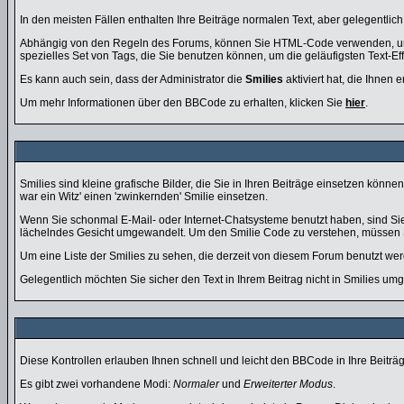
In den meisten Fällen enthalten Ihre Beiträge normalen Text, aber gelegentlic
Abhängig von den Regeln des Forums, können Sie HTML-Code verwenden, um d
spezielles Set von Tags, die Sie benutzen können, um die geläufigsten Text-E
Es kann auch sein, dass der Administrator die
Smilies
aktiviert hat, die Ihnen
Um mehr Informationen über den BBCode zu erhalten, klicken Sie
hier
.
Smilies sind kleine grafische Bilder, die Sie in Ihren Beiträge einsetzen könn
war ein Witz' einen 'zwinkernden' Smilie einsetzen.
Wenn Sie schonmal E-Mail- oder Internet-Chatsysteme benutzt haben, sind Sie
lächelndes Gesicht umgewandelt. Um den Smilie Code zu verstehen, müssen Si
Um eine Liste der Smilies zu sehen, die derzeit von diesem Forum benutzt wer
Gelegentlich möchten Sie sicher den Text in Ihrem Beitrag nicht in Smilies u
Diese Kontrollen erlauben Ihnen schnell und leicht den BBCode in Ihre Beitr
Es gibt zwei vorhandene Modi:
Normaler
und
Erweiterter Modus
.