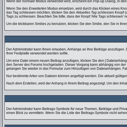
Wenn der
normale
Modus verwendet wird, erscheint ein Pop-up Dialog, in den 
Wenn Sie den
Erweiterten
Modus einsetzen, wird durch das Klicken eines Kno
das Tag schliessen möchten, klicken Sie den
Aktuelles Tag schliessen
Knopf (
Tags zu schliessen. Beachten Sie bitte, dass der Knopf 'Alle Tags schliessen' n
Um die klickbaren Smilies zu benutzen, klicken Sie den Smilie, den Sie in Ihr
Der Administrator kann Ihnen erlauben, Anhänge an Ihre Beiträge anzufügen. D
Ihrer Festplatte verwendet werden sollte.
Um eine Datei einem neuen Beitrag anzufügen, klicken Sie den [ Dateianhänge ]
den Server des Forums hochgeladen. Dieser Vorgang kann abhängig von der G
gelangen Sie wieder in das Formular zum Hinzufügen von Dateianhängen. Falls
Nur bestimmte Arten von Dateien können angefügt werden. Die aktuell gültige
Nach dem Erstellen, wird der Anhang in Ihrem Beitrag angezeigt. Um den Inhal
Der Administrator kann Beitrags-Symbole für neue Themen, Beiträge und Privat
einen Blick zu vermitteln. Wenn Sie die Liste der Beitrags-Symbole nicht sehen