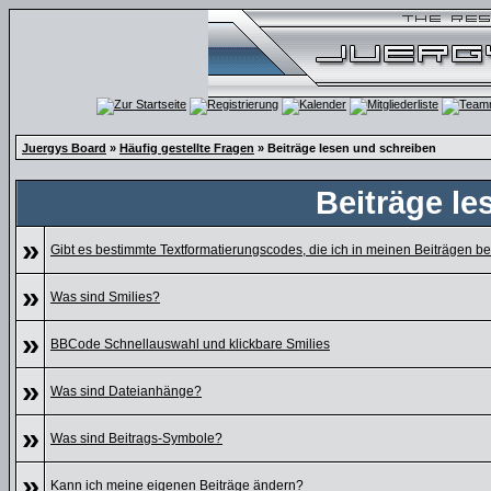
Juergys Board
»
Häufig gestellte Fragen
» Beiträge lesen und schreiben
Beiträge le
»
Gibt es bestimmte Textformatierungscodes, die ich in meinen Beiträgen 
»
Was sind Smilies?
»
BBCode Schnellauswahl und klickbare Smilies
»
Was sind Dateianhänge?
»
Was sind Beitrags-Symbole?
»
Kann ich meine eigenen Beiträge ändern?