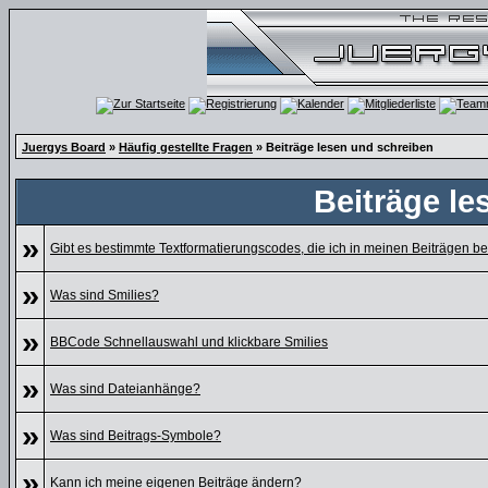
Juergys Board
»
Häufig gestellte Fragen
» Beiträge lesen und schreiben
Beiträge le
»
Gibt es bestimmte Textformatierungscodes, die ich in meinen Beiträgen 
»
Was sind Smilies?
»
BBCode Schnellauswahl und klickbare Smilies
»
Was sind Dateianhänge?
»
Was sind Beitrags-Symbole?
»
Kann ich meine eigenen Beiträge ändern?