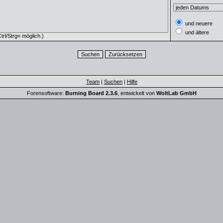
und neuere
und ältere
rl/Strg« möglich.)
Team
|
Suchen
|
Hilfe
Forensoftware:
Burning Board 2.3.6
, entwickelt von
WoltLab GmbH