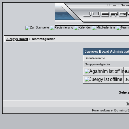
Juergys Board
» Teammitglieder
Juergys Board Administra
Benutzername
Gruppenmitglieder
A
Ju
Gehe 
T
Forensoftware:
Burning B